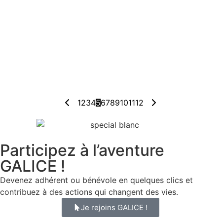
Lire l'article
CITOYENNETÉ
NON CLASSÉ
🌞 ANIMONS LA RUE – ÉTÉ 2025
6 août 2025
Cet été, les rues ont vibré au rythme des rires, des jeux
et de la convivialité dans 5 quartiers de Nice ! 📍 Las
Planas, Vallon des Fleurs, Comte de Falicon, Les
Liserons, St Roch / Virgil Barel Sur ces...
Lire l'article
1
2
3
4
5
6
7
8
9
10
11
12
Participez à l’aventure
GALICE !
Devenez adhérent ou bénévole en quelques clics et
contribuez à des actions qui changent des vies.
Je rejoins GALICE !