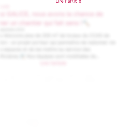
Lire l'article
NON CLASSÉ
Chez GALICE, nous avons la chance de
mener un chantier qui fait sens !🔨
11 septembre 2025
Nous rénovons plus de 200 m² de locaux du CCAS de
Menton : un projet porteur qui permettra de redonner vi
à ces espaces et de les mettre au service des
bénéficiaires.🛠️ Nos équipes sont mobilisées du...
Lire l'article
CITOYENNETÉ
🎉 Clap de fin pour un été haut en couleur
au Centre Social 3.0 ! ☀️
6 août 2025
Avant de prendre un repos bien mérité, on voulait mettr
à l’honneur toute l’équipe qui a fait vivre ce bel été, et
surtout… les enfants, les jeunes et les familles qui ont
animé chaque journée ❤️ 👉 Centre...