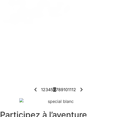
gouvernance associative et préparer l’avenir de
GALICE autour de quatre grands objectifs :✔️
Partager nos visions✔️ Échanger attentes &
questionnements✔️ Clarifier...
Lire l'article
CITOYENNETÉ
GALICE
🌟 SEMINAIRE PÔLE CITOYENNETÉ &
VIE SOCIALE — GALICE
18 mai 2025
📅 15 mai 2025 | Nice✨ Travailler ensemble… tout
en s’amusant ! ✨ Retour sur une journée inoubliable
d’échanges, de réflexion collective et de cohésion au
sein de notre équipe du Pôle Citoyenneté &...
Lire l'article
1
2
3
4
5
6
7
8
9
10
11
12
Participez à l’aventure