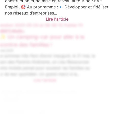
construction et de mise en réseau autour de SEVE
Emploi. 🎯 Au programme :🔹 Développer et fidéliser
nos réseaux d’entreprises...
Lire l'article
CITOYENNETÉ
GALICE
🚐✨ Un camping-car pour aller à la
rencontre des familles !
24 mai 2025
Nous sommes très fiers d’avoir inauguré, le 21 mai, la
Maison des Parents itinérante, un Lieu Ressources
Parents mobile pensé pour soutenir les familles au
cœur de leur quotidien. Un grand merci à la...
Lire l'article
GALICE
🔹 Séminaire des Administrateurs & de
l’Équipe GALICE
18 mai 2025
Une journée essentielle pour renforcer la